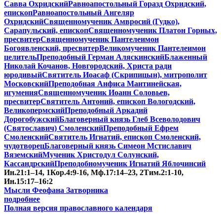
Савва Охридский
Равноапостольный Горазд Охридский,
епископ
Равноапостольный Ангеляр
Охридский
Священномученик Амвросий (Гудко),
Сарапульский, епископ
Священномученик Платон Горных,
пресвитер
Священномученик Пантелеимон
Богоявленский, пресвитер
Великомученик Пантелеимон
целитель
Преподобный Герман Аляскинский
Блаженный
Николай Кочанов, Новгородский, Христа ради
юродивый
Святитель Иоасаф (Скрипицын), митрополит
Московский
Преподобная Анфиса Мантинейская,
игумения
Священномученик Иоанн Соловьев,
пресвитер
Святитель Антоний, епископ Вологодский,
Великопермский
Преподобный Аркадий
Дорогобужский
Благоверный князь Глеб Всеволодович
(Святославич) Смоленский
Преподобный Ефрем
Смоленский
Святитель Игнатий, епископ Смоленский,
чудотворец
Благоверный князь Симеон Мстиславич
Вяземский
Мученик Христодул Солунский,
Кассандрский
Преподобномученик Игнатий Яблочинсий
Ин.21:1–14, 1Кор.4:9-16, Мф.17:14–23, 2Тим.2:1-10,
Ин.15:17–16:2
Мысли Феофана Затворника
подробнее
Полная версия православного календаря