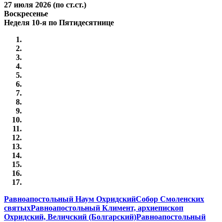
27 июля 2026 (по ст.ст.)
Воскресенье
Неделя 10-я по Пятидесятнице
Равноапостольный Наум Охридский
Собор Смоленских
святых
Равноапостольный Климент, архиепископ
Охридский, Величский (Болгарский)
Равноапостольный