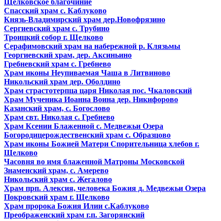
Щелковское благочиние
Спасский храм с. Каблуково
Князь-Владимирский храм дер.Новофрязино
Сергиевский храм с. Трубино
Троицкий собор г. Щелково
Серафимовский храм на набережной р. Клязьмы
Георгиевский храм, дер. Аксиньино
Гребневский храм с. Гребнево
Храм иконы Неупиваемая Чаша в Литвиново
Никольский храм дер. Оболдино
Храм страстотерпца царя Николая пос. Чкаловский
Храм Мученика Иоанна Воина дер. Никифорово
Казанский храм, с. Богослово
Храм свт. Николая с. Гребнево
Храм Ксении Блаженной с. Медвежьи Озера
Богородицерождественский храм с. Образцово
Храм иконы Божией Матери Спорительница хлебов г.
Щелково
Часовня во имя блаженной Матроны Московской
Знаменский храм, с. Амерево
Никольский храм с. Жегалово
Храм прп. Алексия, человека Божия д. Медвежьи Озера
Покровский храм г. Щелково
Храм пророка Божия Илии с.Каблуково
Преображенский храм г.п. Загорянский